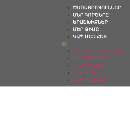
ԾԱՌԱՅՈՒԹՈՒՆՆԵՐ
ՄԵՐ ԳՈՐԾԵՐԸ
ԵՐԱՇԽԻՔՆԵՐ
ՄԵՐ ԹԻՄԸ
ԿԱՊ ՄԵԶ ՀԵՏ
ԾԱՌԱՅՈՒԹՈՒՆՆԵՐ
ՄԵՐ ԳՈՐԾԵՐԸ
ԵՐԱՇԽԻՔՆԵՐ
ՄԵՐ ԹԻՄԸ
ԿԱՊ ՄԵԶ ՀԵՏ