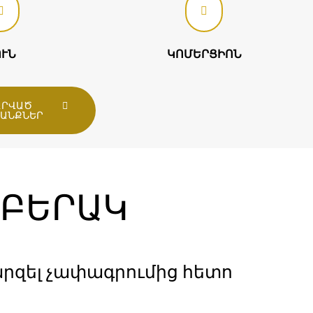
ՈՒՆ
ԿՈՄԵՐՑԻՈՆ
ԱՐՎԱԾ
ԱՆՔՆԵՐ
ՐԲԵՐԱԿ
րզել չափագրումից հետո