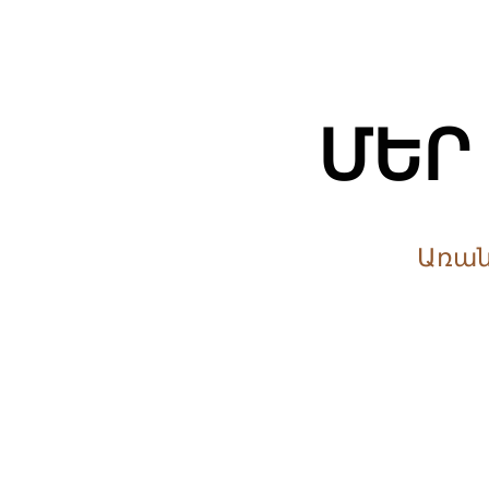
ՄԵՐ
Առան