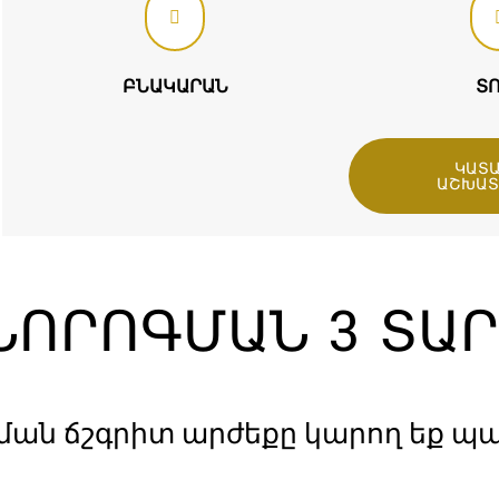
ԲՆԱԿԱՐԱՆ
Տ
ԿԱՏ
ԱՇԽԱՏ
ՈՐՈԳՄԱՆ 3 ՏԱ
ան ճշգրիտ արժեքը կարող եք պա