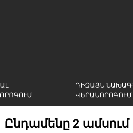
ԱԼ
ԴԻԶԱՅՆ ՆԱԽԱԳ
ՈՐՈԳՈՒՄ
ՎԵՐԱՆՈՐՈԳՈՒՄ
Ընդամենը 2 ամսում