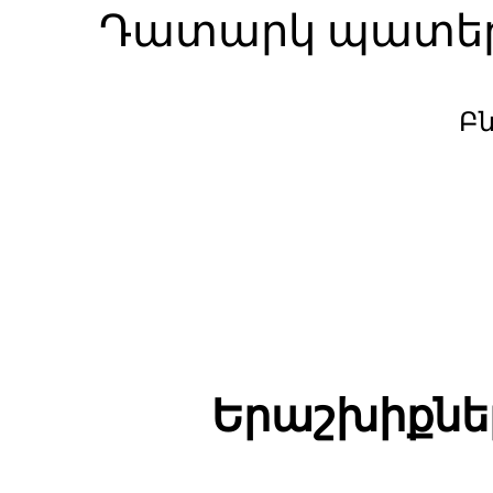
Դատարկ պատեր
Բ
Երաշխիքնե