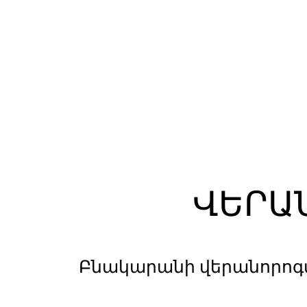
ՎԵՐԱՆ
Բնակարանի վերանորոգմ