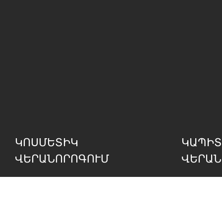
ԿՈՍՄԵՏԻԿ
ԿԱՊԻՏ
ՎԵՐԱՆՈՐՈԳՈՒՄ
ՎԵՐԱՆ