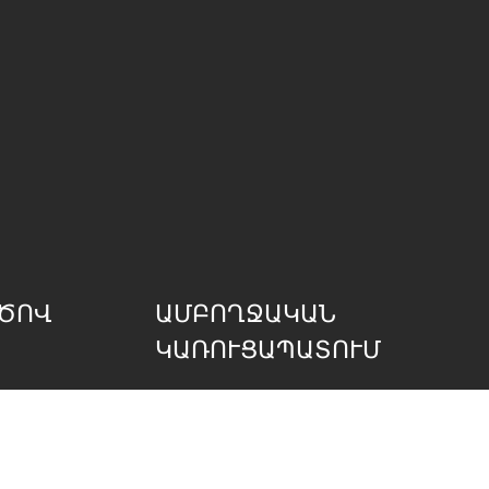
ԾՈՎ
ԱՄԲՈՂՋԱԿԱՆ
ԿԱՌՈՒՑԱՊԱՏՈՒՄ